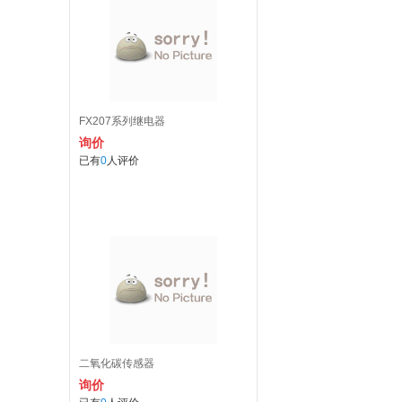
FX207系列继电器
询价
已有
0
人评价
二氧化碳传感器
询价