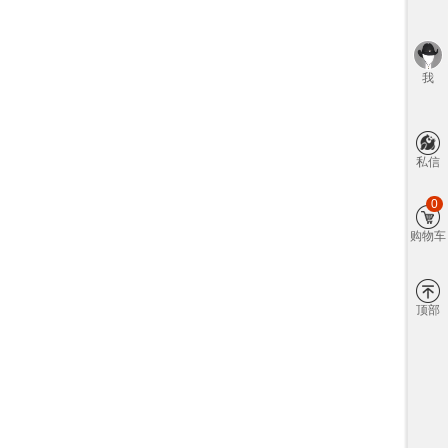
我
私信
0
购物车
顶部