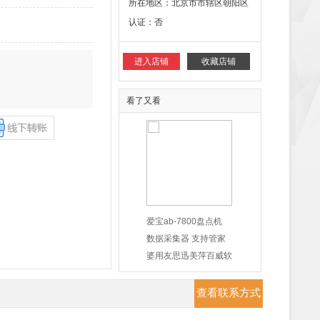
所在地区：
北京市市辖区朝阳区
认证：
否
进入店铺
收藏店铺
看了又看
爱宝ab-7800盘点机
数据采集器 支持管家
婆用友思迅美萍百威软
件 无线扫描
询价
查看联系方式