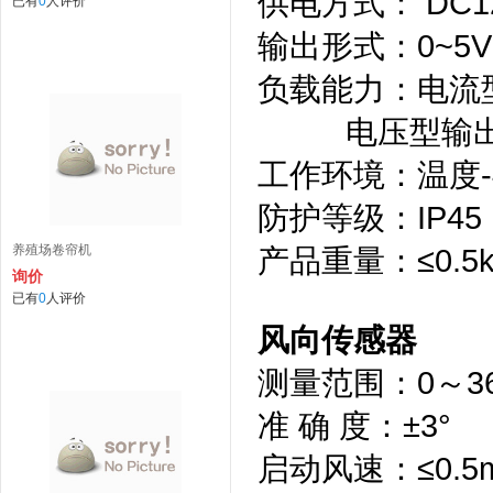
供电方式： DC1
已有
0
人评价
输出形式：0~5V
负载能力：电流型
电压型输出阻
工作环境：温度-4
防护等级：IP45
养殖场卷帘机
产品重量：≤0.5k
询价
已有
0
人评价
风向传感器
测量范围：0～36
准 确 度：±3°
启动风速：≤0.5m