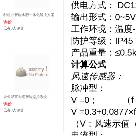
供电方式： DC1
输出形式：0~5V
种植业智能水肥一体化解决方案
询价
工作环境：温度-4
已有
0
人评价
防护等级：IP45
产品重量：≤0.5k
计算公式
风速传感器：
脉冲型：
农业温室大棚智能监控系统
V =0； （f 
询价
V =0.3+0.0877×
已有
0
人评价
（V：风速示值（
电流型：