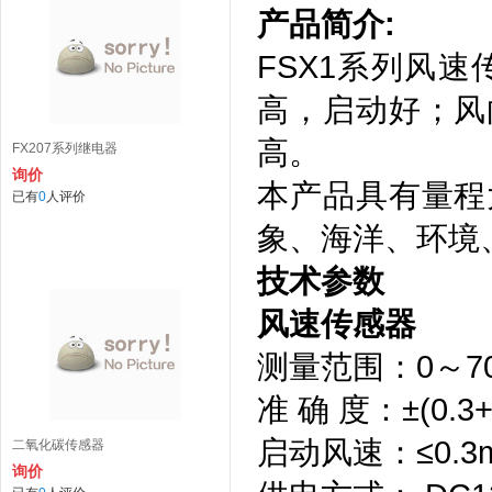
产
品简
介:
FSX1系列风
高，启动好；风
高。
FX207系列继电器
询价
本产品具有量程
已有
0
人评价
象、海洋、环境
技术参数
风速传感器
测量范围：0～70
准 确 度：±(0.3+0
启动风速：≤0.3m
二氧化碳传感器
询价