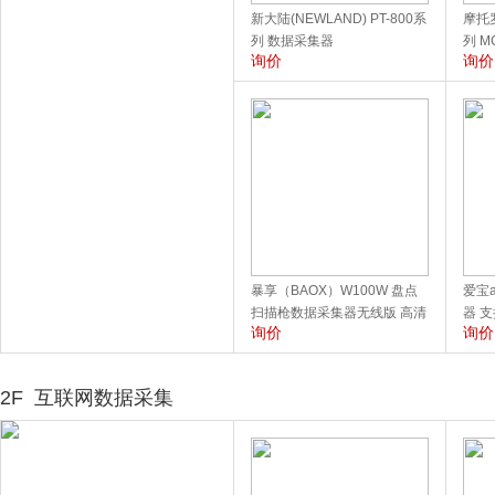
新大陆(NEWLAND) PT-800系
摩托罗
列 数据采集器
列 M
询价
询价
据采
暴享（BAOX）W100W 盘点
爱宝a
扫描枪数据采集器无线版 高清
器 
询价
询价
显示屏
威软
2F
互联网数据采集