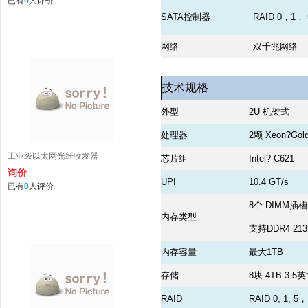
已有
0
人评价
SATA控制器
RAID 0，1，
网络
双千兆网络
技术规格
外型
2U 机架式
处理器
2颗 Xeon?Gol
工业级以太网光纤收发器
芯片组
Intel? C621
询价
UPI
10.4 GT/s
已有
0
人评价
8个 DIMM插槽
内存类型
支持DDR4 213
内存容量
最大1TB
存储
8块 4TB 3.
RAID
RAID 0, 1, 5