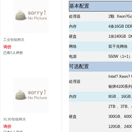
基本配置
处理器
2颗 Xeon?Go
内存
4条16GB DD
硬盘
1块240GB D
工业智能网关
网络
双千兆网络
询价
已有
0
人评价
电源
550W（1+
可选配置
Intel? Xe
处理器
银牌4100系
内存
8GB 、16GB
2TB 、3TB、
硬盘
300GB、600
XL90智能网关
询价
120GB、24