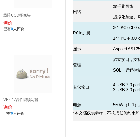
双千兆网络
网络
线阵CCD摄像头
虚拟化加速、
询价
3个 PCIe 3.0 
已有
0
人评价
PCIe扩展
1个 PCIe 3.0 x
显示
Aspeed AST2
独立接口，
管理
SOL、远程控
4 USB 2.0 port
其它接口
3 USB 3.0 port
VF-647高性能读写器
电源
550W（1+1
询价
*本文档仅供参考，不构成任何约束和承诺，
已有
0
人评价