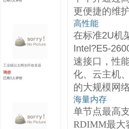
已有
0
人评价
更便捷的维
高性能
在标准2U机
Intel?E5-
速接口，性
工业级以太网光纤收发器
化、云主机、
询价
已有
0
人评价
的大规模网
海量内存
单节点最高支持
RDIMM
最大