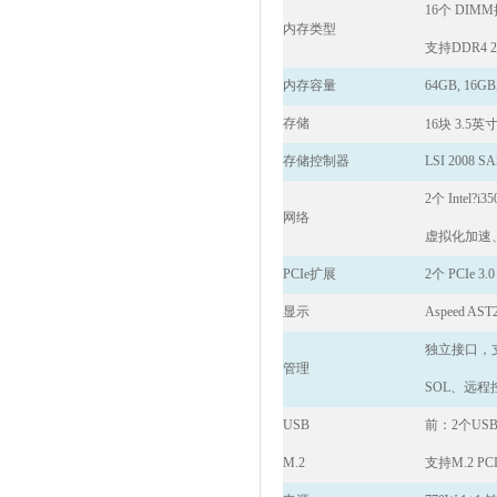
16
个 DIM
内存类型
支持DDR4 24
内存容量
64GB, 16GB
存储
16
块 3.5英寸
存储控制器
LSI 2008 SA
2
个 Intel?i3
网络
虚拟化加速
PCIe
扩展
2个 PCIe 3.0
显示
Aspeed AST
独立接口，
管理
SOL
、远程
USB
前：
2
个USB 
M.2
支持M.2 PCI-