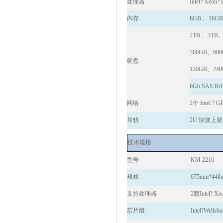
处理器
Intel? Xeon?
内存
8GB
、16GB
2TB
、3TB、
300GB
、600
硬盘
120GB
、24
6Gb SAS RAI
网络
2
个 Intel ? 
导轨
2U
快速上架
技术规格
型号
KM 2216
规格
675mm*448
支持处理器
2
颗Intel? X
芯片组
Intel?Wellsb