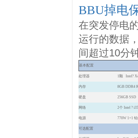
BBU
掉电
在突发停电
运行的数据
间超过10分
基本配置
处理器
1
颗 Intel? X
内存
8GB DDR4 
硬盘
256GB SSD
网络
2
个 Intel ? i
电源
770W 1+1
铂
可选配置