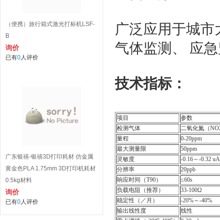
（便携）旅行箱式激光打标机LSF-
广泛应用于城市
B
气体监测、 应
询价
已有
0
人评价
技术指标：
项目
参数
检测气体
二氧化氮（NO
量程
0-20ppm
最大测量限
50ppm
广东银禧-银禧3D打印耗材 仿金属
灵敏度
-0.16～-0.32 u
黄金色PLA 1.75mm 3D打印机耗材
分辨率
20ppb
响应时间（T90）
≤60s
0.5kg材料
负载电阻（推荐）
33-100Ω
询价
稳定性（／月）
-20%～-40%
已有
0
人评价
输出线性度
线性