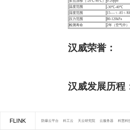
零点漂移（-20℃-40℃）
0-20ppb
温度范围
-30℃-40℃
湿度范围
15----﹪-85﹪R
压力范围
80-120kPa
检测寿命
2年（空气中）
汉威荣誉：
汉威发展历程
FLINK
防爆云平台
科工云
天云研究院
云服务器
科慧科